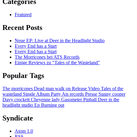
Categories
Featured
Recent Posts
Neue EP: Live at Deer in the Headlight Studio
Every End has a Start
Every End has a Start
The Morricones bei ATS Records
Einige Reviews zu "Tales of the Wasteland"
Popular Tags
The morricones
Dead man walk on
Release
Video
Tales of the
wasteland
Single
Album
Party
Ats records
Presse
Sunny cooper
Davy crockett
Cheyenne lady
Gasometer
Pinball
Deer in the
headlight studio
Ep
Burning out
Syndicate
Atom 1.0
RSS